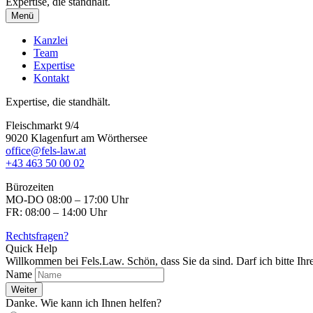
Expertise, die standhält.
Menü
Kanzlei
Team
Expertise
Kontakt
Expertise, die standhält.
Fleischmarkt 9/4
9020 Klagenfurt am Wörthersee
office@fels-law.at
+43 463 50 00 02
Bürozeiten
MO-DO 08:00 – 17:00 Uhr
FR: 08:00 – 14:00 Uhr
Rechtsfragen?
Quick Help
Willkommen bei Fels.Law. Schön, dass Sie da sind. Darf ich bitte Ih
Name
Weiter
Danke. Wie kann ich Ihnen helfen?