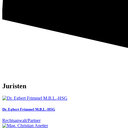
Juristen
Dr. Egbert Frimmel M.B.L.-HSG
Rechtsanwalt/Partner